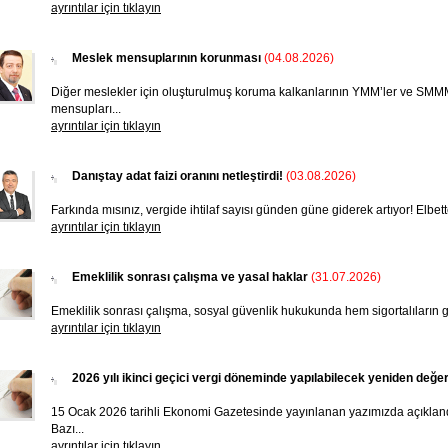
ayrıntılar için tıklayın
Meslek mensuplarının korunması
(04.08.2026)
Diğer meslekler için oluşturulmuş koruma kalkanlarının YMM’ler ve SMMM
mensupları...
ayrıntılar için tıklayın
Danıştay adat faizi oranını netleştirdi!
(03.08.2026)
Farkında mısınız, vergide ihtilaf sayısı günden güne giderek artıyor! Elbette, 
ayrıntılar için tıklayın
Emeklilik sonrası çalışma ve yasal haklar
(31.07.2026)
Emeklilik sonrası çalışma, sosyal güvenlik hukukunda hem sigortalıların ge
ayrıntılar için tıklayın
2026 yılı ikinci geçici vergi döneminde yapılabilecek yeniden değ
15 Ocak 2026 tarihli Ekonomi Gazetesinde yayınlanan yazımızda açıklandı
Bazı...
ayrıntılar için tıklayın