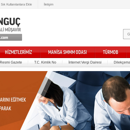
Sık Kullanılanlara Ekle
İletişim
HİZMETLERİMİZ
MANİSA SMMM ODASI
TÜRMOB
Resmi Gazete
T.C. Kimlik No
İnternet Vergi Dairesi
Dilekçema