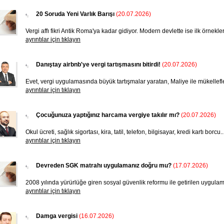
20 Soruda Yeni Varlık Barışı
(20.07.2026)
Vergi affı fikri Antik Roma'ya kadar gidiyor. Modern devlette ise ilk örnekle
ayrıntılar için tıklayın
Danıştay airbnb'ye vergi tartışmasını bitirdi!
(20.07.2026)
Evet, vergi uygulamasında büyük tartışmalar yaratan, Maliye ile mükellefleri 
ayrıntılar için tıklayın
Çocuğunuza yaptığınız harcama vergiye takılır mı?
(20.07.2026)
Okul ücreti, sağlık sigortası, kira, tatil, telefon, bilgisayar, kredi kar­tı borcu
ayrıntılar için tıklayın
Devreden SGK matrahı uygulamanız doğru mu?
(17.07.2026)
2008 yılında yürürlüğe giren sosyal güvenlik reformu ile getirilen uygula
ayrıntılar için tıklayın
Damga vergisi
(16.07.2026)