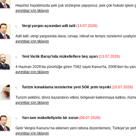
Hepimiz hayatımızda pek çok sözleşme yapıyoruz, pek çok hukuki işlem ge
ayrıntılar için tıklayın
Vergi yargısı açısından adli tatil
(14.07.2026)
Adli tatil, vergi yargısında dava, cevap, istinaf ve temyiz sürelerini uzatıyor
ayrıntılar için tıklayın
Yeni Varlık Barışı’nda mükelleflere beş uyarı
(13.07.2026)
4 Haziran 2026'da yürürlüğe giren 7582 sayılı Kanun'la, 2008'den bu yana s
ayrıntılar için tıklayın
Turizm konaklama tesislerine yeni SGK prim teşviki
(10.07.2026)
Turizm sektörü, döviz kazandırıcı etkisi, bölgesel kalkınmaya katkısı, hizmet
ayrıntılar için tıklayın
Yarı-tam mükellefiyette bir sorun
(09.07.2026)
Gelir Vergisi Kanunu’na eklenen yeni istisna düzenlemesi, Türkiye’ye yerle
ayrıntılar için tıklayın