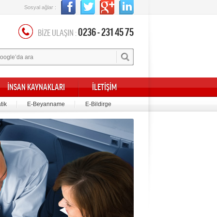
Sosyal ağlar :
0236 - 231 45 75
BİZE ULAŞIN :
İNSAN KAYNAKLARI
İLETİŞİM
tik
E-Beyanname
E-Bildirge