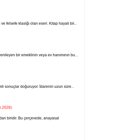
felsefe klasiği olan eseri. Kitap hayali bir...
 yenileyen bir emeklinin veya ev hanımının bu...
li sonuçlar do­ğuruyor. İdarenin uzun süre...
6.2026)
dan biridir. Bu çerçevede, anayasal