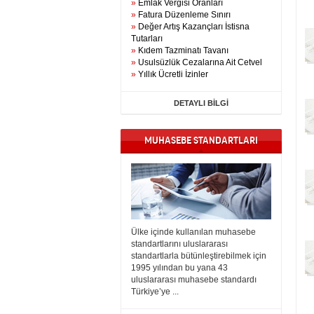
»
Emlak Vergisi Oranları
»
Fatura Düzenleme Sınırı
»
Değer Artış Kazançları İstisna
Tutarları
»
Kıdem Tazminatı Tavanı
»
Usulsüzlük Cezalarına Ait Cetvel
»
Yıllık Ücretli İzinler
DETAYLI BİLGİ
MUHASEBE STANDARTLARI
Ülke içinde kullanılan muhasebe
standartlarını uluslararası
standartlarla bütünleştirebilmek için
1995 yılından bu yana 43
uluslararası muhasebe standardı
Türkiye’ye ...