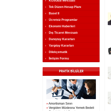
KOSGEB Mevzuatı
Tek Düzen Hesap Planı
Basel II
Ücretsiz Programlar
Ekonomi Haberleri
Dış Ticaret Mevzuatı
Danıştay Kararları
Yargıtay Kararları
Dilekçematik
İletişim Formu
PRATİK BİLGİLER
»
Amortisman Sınırı
»
Vergiden Müstesna Yemek Bedeli