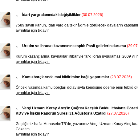
İdari yargı alanındaki değişiklikler
(30.07.2026)
7589 sayılı Kanun, idari yargıda tek hâkimle görülecek davaların kapsamını
ayrıntılar için tıklayın
Üretim ve ihracat kazancının tespiti: Pasif gelirlerin durumu
(29.07
Kurum kazançlarına, kaynakları itibariyle farklı oran uygulaması 2009 yılın
ayrıntılar için tıklayın
Kamu borçlarında mal bildirimine bağlı yaptırımlar
(28.07.2026)
Önceki yazımda kamu borçları dolayısıyla kendisine ödeme emri tebliğ olu
ayrıntılar için tıklayın
Vergi Uzmanı Koray Ateş'in Çağrısı Karşılık Buldu: İthalatta Gö
KDV'ye İlişkin Raporun Süresi 31 Ağustos'a Uzatıldı
(27.07.2026)
Geçtiğimiz hafta MuhasebeTR'de, yazarımız Vergi Uzmanı Koray Ateş tara
Gözetim...
ayrıntılar için tıklayın