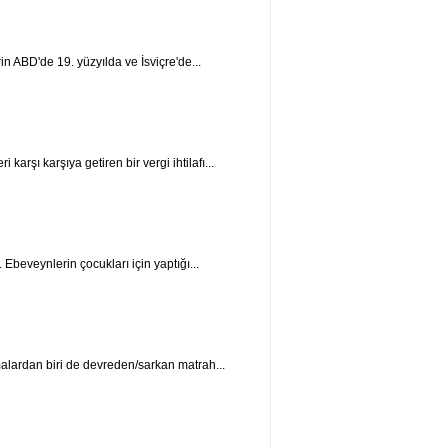
rin ABD'de 19. yüzyılda ve İsviçre'de...
karşı karşıya getiren bir vergi ihtilafı...
... Ebeveynlerin çocukları için yaptığı...
malardan biri de devreden/sarkan matrah...