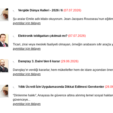
Vergide Dünya Halleri - 2026 / 6
(07.07.2026)
Şu aralar Emile adlı kitabı okuyorum. Jean-Jacques Rousseau’nun eğitim ve 
ayrıntılar için tıklayın
Elektronik tebligattan çıkılmalı mı?
(07.07.2026)
Ticari, zirai veya mesleki faaliyeti olmayan, örneğin arabasını sıfır araçla
ayrıntılar için tıklayın
Danıştay 3. Daire'den 6 karar
(29.06.2026)
Danıştay’ın verdiği kararlar, hem mükellefler hem de ida­re açısından önem
ayrıntılar için tıklayın
Yıllık Ücretli İzin Uygulamasında Dikkat Edilmesi Gerekenler
(26.0
“Dinlenme hakkı”, Anayasa ile güvence altına alınmış temel sosyal haklar
güvenceye...
ayrıntılar için tıklayın