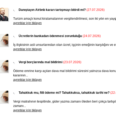
Danıştayın Airbnb kararı tartışmayı bitirdi mi?
(27.07.2026)
Turizm amaçlı konut kiralamalarının ver­gilendirilmesi, son iki yı­lın en yaygın
ayrıntılar için tıklayın
Ücretlerin bankadan ödenmesi zorunluluğu
(24.07.2026)
İş ilişkisinin asli unsurlarından olan ücret, işçinin emeğinin karşılığını v
ayrıntılar için tıklayın
Vergi borçlarında mal bildirimi
(23.07.2026)
Ödeme emrine karşı açılan dava mal bildirimi süresini yalnızca dava konu
kararının...
ayrıntılar için tıklayın
Tahakkuk mu, fiili ödeme mi? Tahakkuksa, tahakkuk tarihi ne?
(22
Vergi matrahının tespitinde, gider yazma zamanı öteden beri çokça tartışı
zamanı...
ayrıntılar için tıklayın