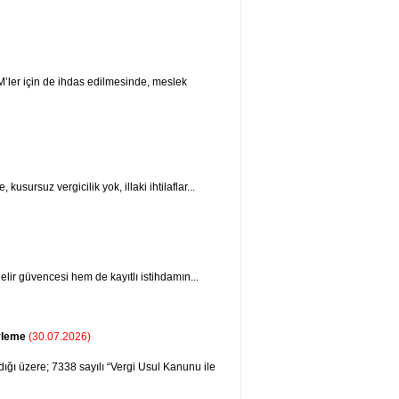
’ler için de ihdas edilmesinde, meslek
kusursuz vergicilik yok, illaki ihtilaflar...
lir güvencesi hem de kayıtlı istihdamın...
erleme
(30.07.2026)
ğı üzere; 7338 sayılı “Vergi Usul Kanunu ile